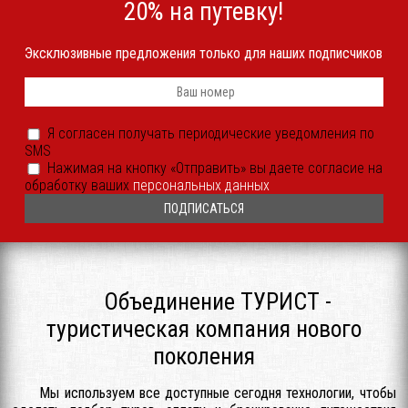
20% на путевку!
Эксклюзивные предложения только для наших подписчиков
Телефон
*
Я
Я согласен получать периодические уведомления по
согласен
SMS
получать
периодические
Согласие
Нажимая на кнопку «Отправить» вы даете согласие на
уведомления
на
обработку ваших
персональных данных
SMS
обработку
или
ПДн
иным
*
способом
*
Объединение ТУРИСТ -
туристическая компания нового
поколения
Мы используем все доступные сегодня технологии, чтобы