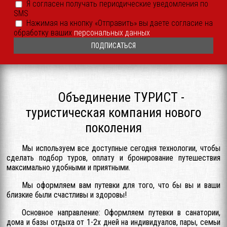
Я согласен получать периодические уведомления по
согласен
SMS
получать
периодические
Согласие
Нажимая на кнопку «Отправить» вы даете согласие на
уведомления
на
обработку ваших
персональных данных
SMS
обработку
или
ПДн
иным
*
способом
*
Объединение ТУРИСТ -
туристическая компания нового
поколения
Мы используем все доступные сегодня технологии, чтобы
сделать подбор туров, оплату и бронирование путешествия
максимально удобными и приятными.
Мы оформляем вам путевки для того, что бы вы и ваши
близкие были счастливы и здоровы!
Основное направление: Оформляем путевки в санатории,
дома и базы отдыха от 1-2х дней на индивидуалов, пары, семьи