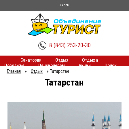
Киров
8 (843) 253-20-30
Санатории
Отдых
Отдых в
Поволжье
Пенсионерам
Акции
Поиск
туров
Трансферы
Главная
»
Отдых
»
Татарстан
Вы
Татарстан
здесь