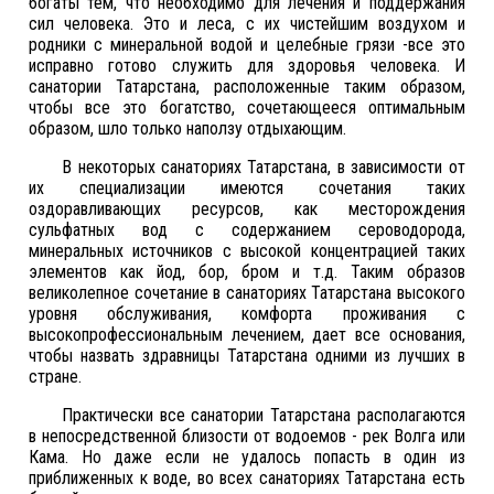
богаты тем, что необходимо для лечения и поддержания
сил человека. Это и леса, с их чистейшим воздухом и
родники с минеральной водой и целебные грязи -все это
исправно готово служить для здоровья человека. И
санатории Татарстана, расположенные таким образом,
чтобы все это богатство, сочетающееся оптимальным
образом, шло только наползу отдыхающим.
В некоторых санаториях Татарстана, в зависимости от
их специализации имеются сочетания таких
оздоравливающих ресурсов, как месторождения
сульфатных вод с содержанием сероводорода,
минеральных источников с высокой концентрацией таких
элементов как йод, бор, бром и т.д. Таким образов
великолепное сочетание в санаториях Татарстана высокого
уровня обслуживания, комфорта проживания с
высокопрофессиональным лечением, дает все основания,
чтобы назвать здравницы Татарстана одними из лучших в
стране.
Практически все санатории Татарстана располагаются
в непосредственной близости от водоемов - рек Волга или
Кама. Но даже если не удалось попасть в один из
приближенных к воде, во всех санаториях Татарстана есть