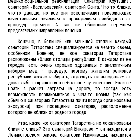
медико-социальной реабилитации "Санаторий Крутушка",
санаторий «Васильевский», санаторий Санта. Что-то ближе,
что-то дальше, но все они обеспечивают приезжающих
качественным лечением и проведением свободного от
процедур времени. А так же обширным перечнем
предлагаемых направлений лечения.
Конечно, в большей или меньшей степени каждый
санаторий Татарстана специализируется на чем-то своем,
особенном. Конечно, не все санатории Татарстана
расположены вблизи столицы республики. В каждом из ее
городов, есть очень хорошие здравницы с аналогичным
набором мед - процедур, поэтому жителям регионов
республики можно выбирать, отдохнуть ли неподалеку от
дома, либо отправиться в небольшое путешествие. Если не
брать в расчет затраты на дорогу, то всегда есть
возможность познакомиться с чем-то новым (так как
обычно в санаториях Татарстана почти всегда организованы
экскурсии) при посещении санатория, расположение
которого не вблизи от родного города.
Итак, какие же санатории Татарстана не локализованы
близи столицы? Это санаторий Бакирово – он находится в
Лениногорском районе, санаторий Ижминводы, находится