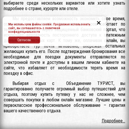
выбираете среди нескольких вариантов или хотите узнать
подробнее о стране, курорте или отеле.
Мы предоставляем возможность экономить свое время,
✕
оплачивая отдых онлайн. Наш магазин туров работает по
Мы используем файлы cookie. Продолжая использовать
сайт, вы соглашаетесь c
политикой
технологии оплаты через защищенный банковский портал, что
конфиденциальности
исключает вероятность постороннего доступа к платежным
данным пластиковых карт. К тому же, оплачивая онлайн, вы
Согласен
приобретаете тур почти мгновенно, опережая остальных
желающих купить его. После подтверждения бронирования все
необходимые для поездки документы отправляются по
электронной почте и доступны в вашем личном кабинете на
сайте, что избавляет от необходимости терять время на
поездку в офис.
Выбирая отдых с Объединение ТУРИСТ, вы
гарантированно получаете огромный выбор путешествий для
отдыха, поэтому купить путевку у нас не сложнее, чем
совершать покупки в любом онлайн магазине. Лучшие цены и
первоклассное профессиональное обслуживание – гарантия
вашего качественного отдыха.
Подробнее...